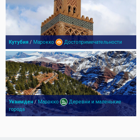
Кутубия
/
Марокко
Достопримечательности
Укаимден
/
Марокко
Деревни и маленькие
города