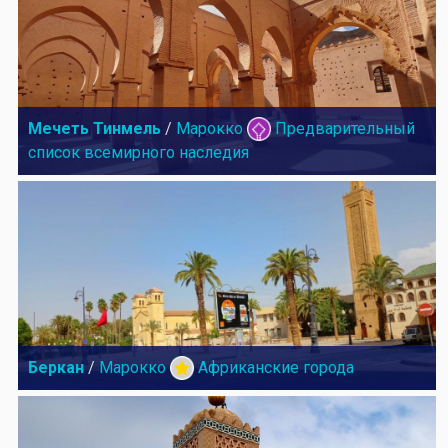
Мечеть Тинмель
/
Марокко
Предварительный
список всемирного наследия
Беркан
/
Марокко
Африканские города