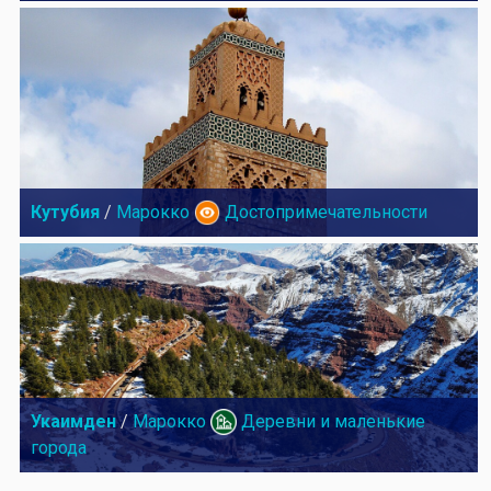
Кутубия
/
Марокко
Достопримечательности
Укаимден
/
Марокко
Деревни и маленькие
города