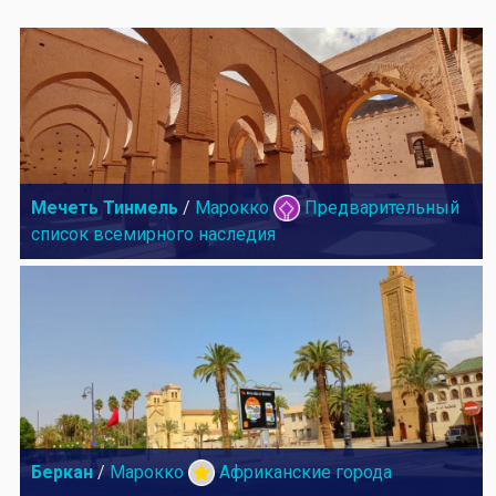
Мечеть Тинмель
/
Марокко
Предварительный
список всемирного наследия
Беркан
/
Марокко
Африканские города