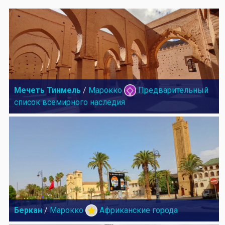
Мечеть Тинмель
/
Марокко
Предварительный
список всемирного наследия
Беркан
/
Марокко
Африканские города