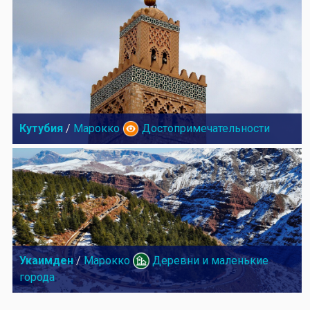
Кутубия
/
Марокко
Достопримечательности
Укаимден
/
Марокко
Деревни и маленькие
города