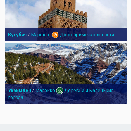
Кутубия
/
Марокко
Достопримечательности
Укаимден
/
Марокко
Деревни и маленькие
города