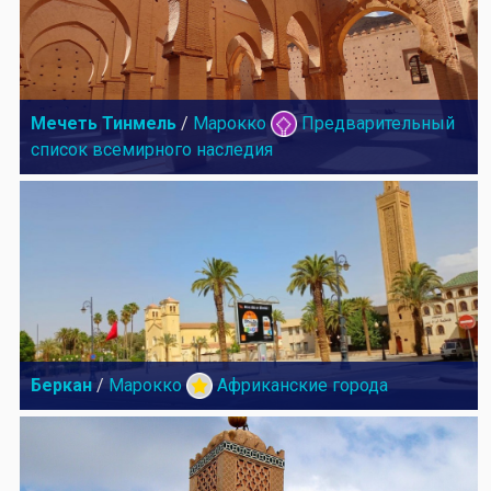
Мечеть Тинмель
/
Марокко
Предварительный
список всемирного наследия
Беркан
/
Марокко
Африканские города