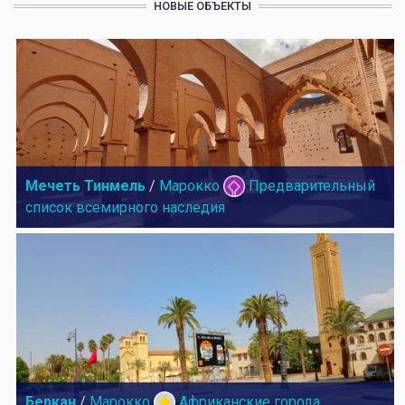
НОВЫЕ ОБЪЕКТЫ
Мечеть Тинмель
/
Марокко
Предварительный
список всемирного наследия
Беркан
/
Марокко
Африканские города