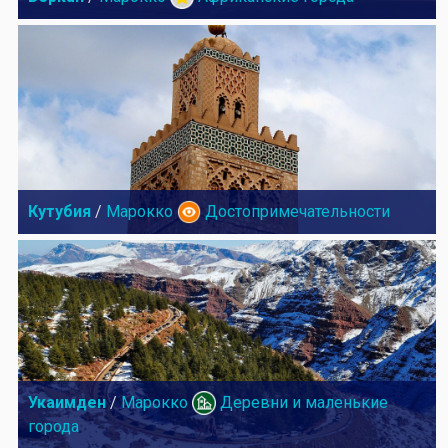
Кутубия
/
Марокко
Достопримечательности
Укаимден
/
Марокко
Деревни и маленькие
города