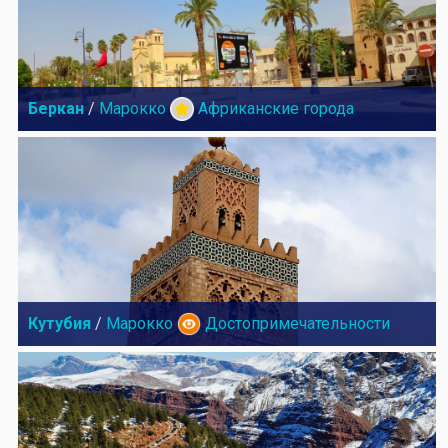
Беркан
/
Марокко
Африканские города
Кутубия
/
Марокко
Достопримечательности