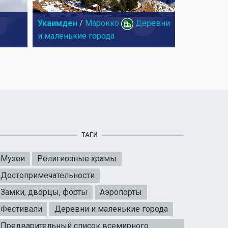
Укаимден
/
Марокко
Деревни
и маленькие города
ТАГИ
Музеи
Религиозные храмы
Достопримечательности
Замки, дворцы, форты
Аэропорты
Фестивали
Деревни и маленькие города
Предварительный список всемирного