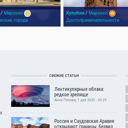
/
Марокко
Кутубия
/
Марокко
нские города
Достопримечательности
СВЕЖИЕ СТАТЬИ
Лентикулярные облака:
редкое зрелище
Анна Попова
, 1 дек 2025 - 20:29
х
Россия и Саудовская Аравия
открывают границы: безвиз