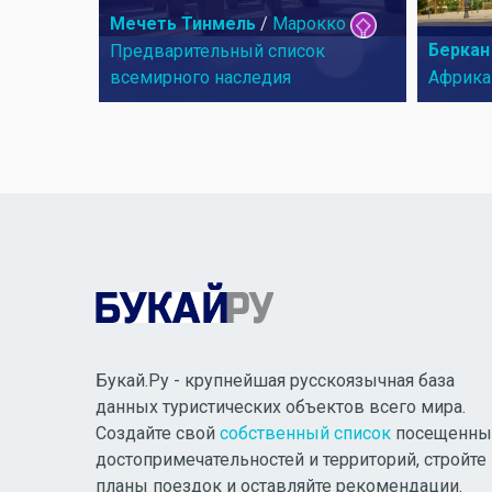
Мечеть Тинмель
/
Марокко
Беркан
Предварительный список
всемирного наследия
Африка
Букай.Ру - крупнейшая русскоязычная база
данных туристических объектов всего мира.
Создайте свой
собственный список
посещенны
достопримечательностей и территорий, стройте
планы поездок и оставляйте рекомендации.