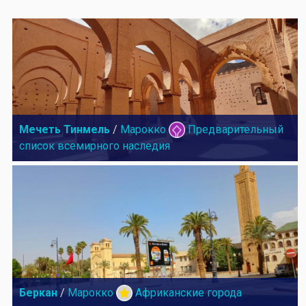
Мечеть Тинмель
/
Марокко
Предварительный
список всемирного наследия
Беркан
/
Марокко
Африканские города