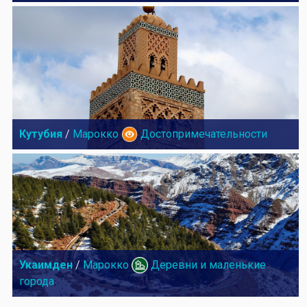
Кутубия
/
Марокко
Достопримечательности
Укаимден
/
Марокко
Деревни и маленькие
города