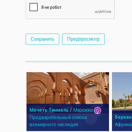
Мечеть Тинмель
/
Марокко
Беркан
Предварительный список
всемирного наследия
Африка