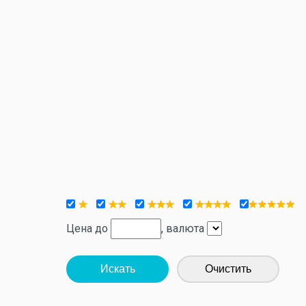
Цена до
, валюта
Искать
Очистить