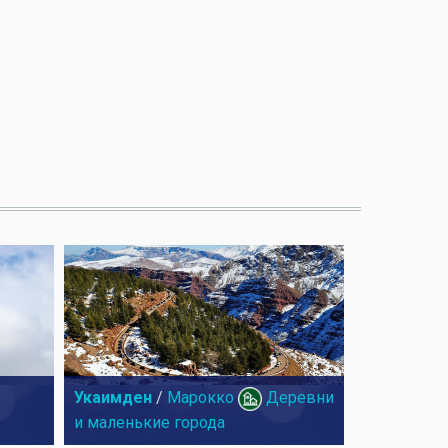
Укаимден
/
Марокко
Деревни
и маленькие города