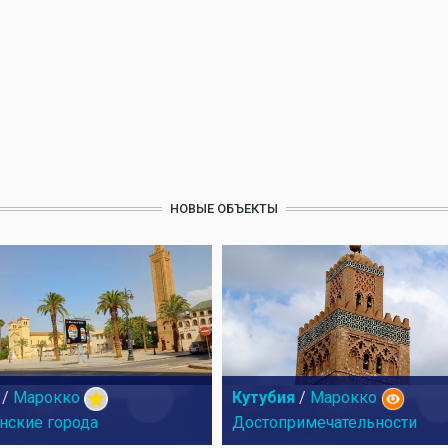
НОВЫЕ ОБЪЕКТЫ
/
Марокко
Кутубия
/
Марокко
нские города
Достопримечательности