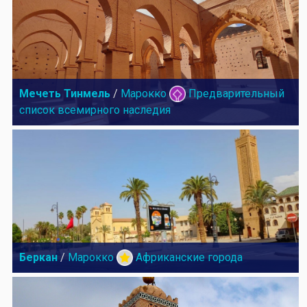
Мечеть Тинмель
/
Марокко
Предварительный
список всемирного наследия
Беркан
/
Марокко
Африканские города