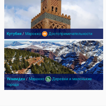
Кутубия
/
Марокко
Достопримечательности
Укаимден
/
Марокко
Деревни и маленькие
города