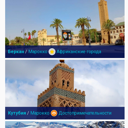
Беркан
/
Марокко
Африканские города
Кутубия
/
Марокко
Достопримечательности