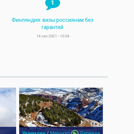
1
Финляндия: визы россиянам без
гарантий
14 сен 2021 - 15:04
Укаимден
/
Марокко
Деревни