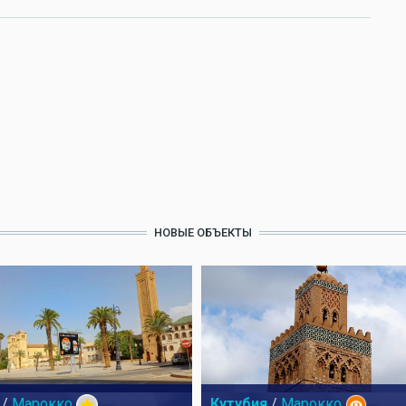
НОВЫЕ ОБЪЕКТЫ
/
Марокко
Кутубия
/
Марокко