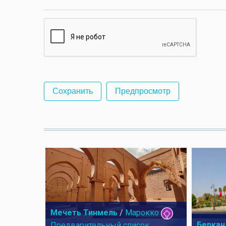
Мечеть Тинмель
/
Марокко
Беркан
Предварительный список