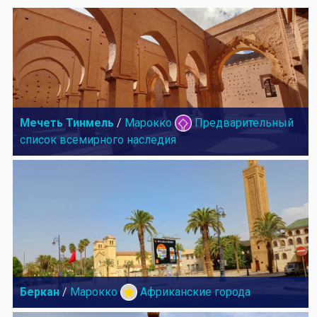
Мечеть Тинмель
/
Марокко
Предварительный
список всемирного наследия
Беркан
/
Марокко
Африканские города