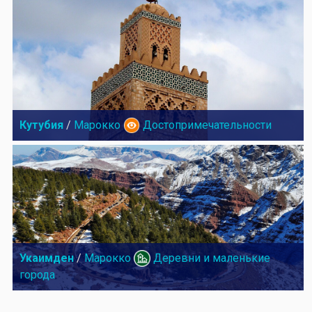
Кутубия
/
Марокко
Достопримечательности
Укаимден
/
Марокко
Деревни и маленькие
города