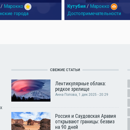
/
Марокко
Кутубия
/
Марокко
нские города
Достопримечательности
СВЕЖИЕ СТАТЬИ
Лентикулярные облака:
редкое зрелище
Анна Попова
, 1 дек 2025 - 20:29
х
Россия и Саудовская Аравия
открывают границы: безвиз
на 90 дней