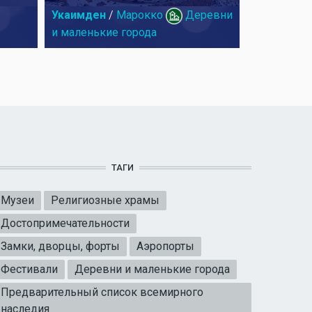
Укаимден
/
Марокко
Деревни
и маленькие города
ТАГИ
Музеи
Религиозные храмы
Достопримечательности
Замки, дворцы, форты
Аэропорты
Фестивали
Деревни и маленькие города
Предварительный список всемирного
наследия