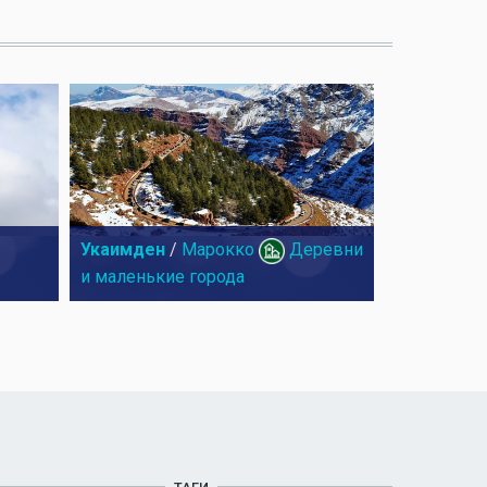
Укаимден
/
Марокко
Деревни
и маленькие города