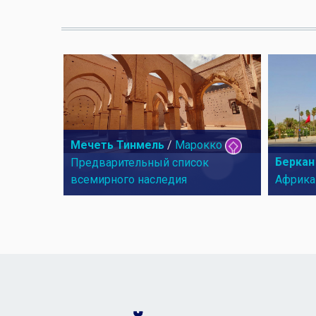
Мечеть Тинмель
/
Марокко
Беркан
Предварительный список
всемирного наследия
Африка