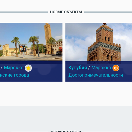
НОВЫЕ ОБЪЕКТЫ
/
Марокко
Кутубия
/
Марокко
нские города
Достопримечательности