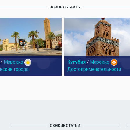
НОВЫЕ ОБЪЕКТЫ
/
Марокко
Кутубия
/
Марокко
нские города
Достопримечательности
СВЕЖИЕ СТАТЬИ