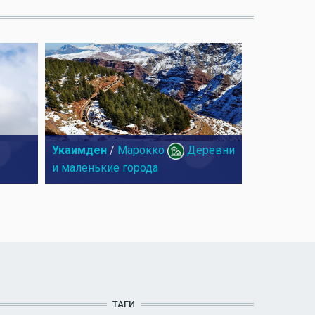
Укаимден
/
Марокко
Деревни
и маленькие города
ТАГИ