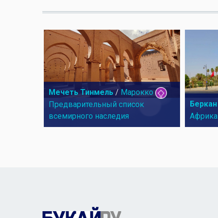
Мечеть Тинмель
/
Марокко
Беркан
Предварительный список
всемирного наследия
Африка