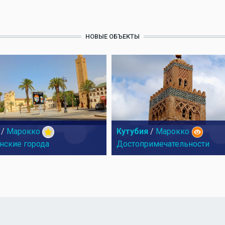
НОВЫЕ ОБЪЕКТЫ
/
Марокко
Кутубия
/
Марокко
нские города
Достопримечательности