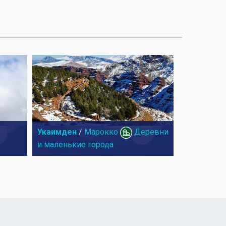
Укаимден
/
Марокко
Деревни
и маленькие города