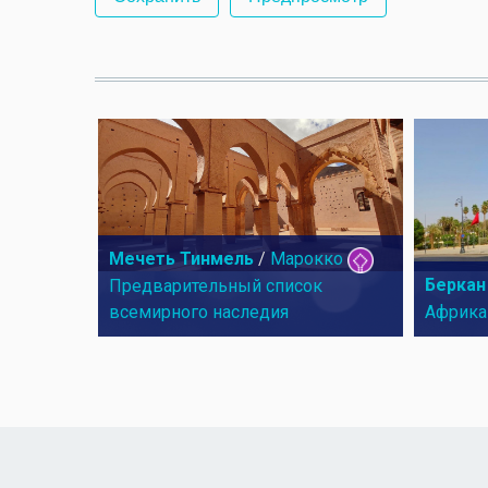
Мечеть Тинмель
/
Марокко
Беркан
Предварительный список
всемирного наследия
Африка