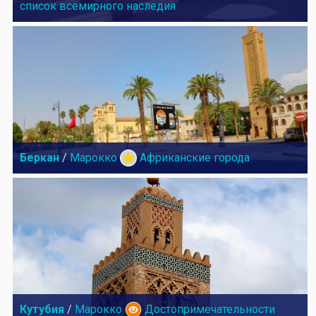
список всемирного наследия
Беркан
/
Марокко
Африканские города
Кутубия
/
Марокко
Достопримечательности