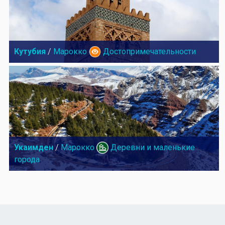
Кутубия
/
Марокко
Достопримечательности
Укаимден
/
Марокко
Деревни и маленькие
города