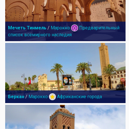
Мечеть Тинмель
/
Марокко
Предварительный
список всемирного наследия
Беркан
/
Марокко
Африканские города