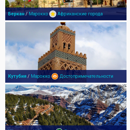
Беркан
/
Марокко
Африканские города
Кутубия
/
Марокко
Достопримечательности