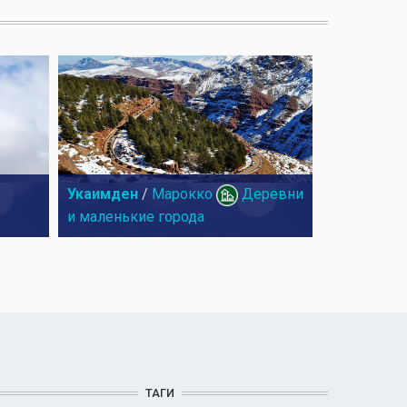
Укаимден
/
Марокко
Деревни
и маленькие города
ТАГИ