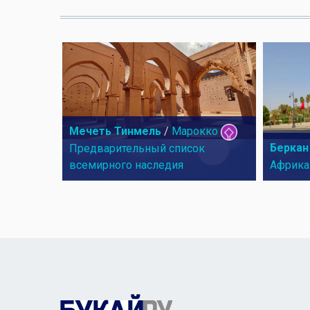
Мечеть Тинмель
/
Марокко
Беркан
Предварительный список
всемирного наследия
Африка