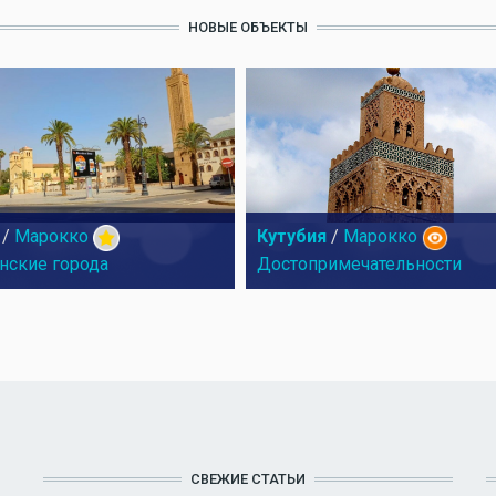
НОВЫЕ ОБЪЕКТЫ
/
Марокко
Кутубия
/
Марокко
нские города
Достопримечательности
СВЕЖИЕ СТАТЬИ