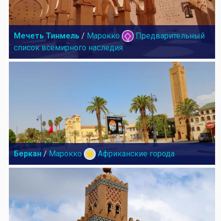
Мечеть Тинмель
/
Марокко
Предварительный
список всемирного наследия
Беркан
/
Марокко
Африканские города