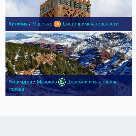
Кутубия
/
Марокко
Достопримечательности
Укаимден
/
Марокко
Деревни и маленькие
города