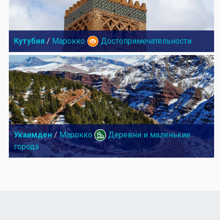
Кутубия
/
Марокко
Достопримечательности
Укаимден
/
Марокко
Деревни и маленькие
города