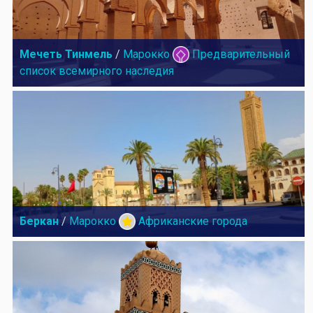
Мечеть Тинмель
/
Марокко
Предварительный
список всемирного наследия
Беркан
/
Марокко
Африканские города