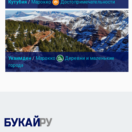
Кутубия
/
Марокко
Достопримечательности
Укаимден
/
Марокко
Деревни и маленькие
города