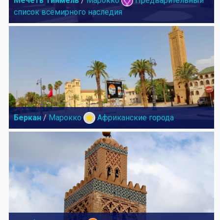
Мечеть Тинмель
/
Марокко
Предварительный
список всемирного наследия
Беркан
/
Марокко
Африканские города