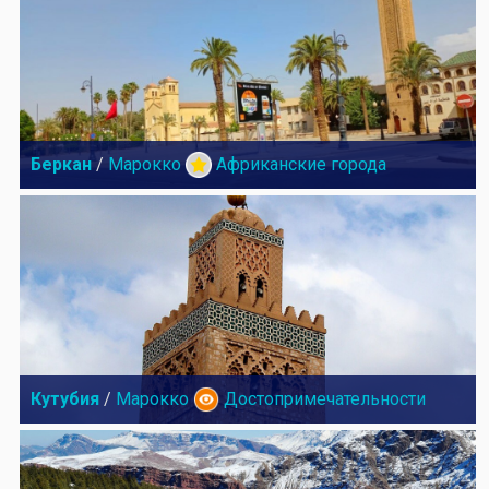
Беркан
/
Марокко
Африканские города
Кутубия
/
Марокко
Достопримечательности