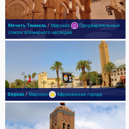
Мечеть Тинмель
/
Марокко
Предварительный
список всемирного наследия
Беркан
/
Марокко
Африканские города