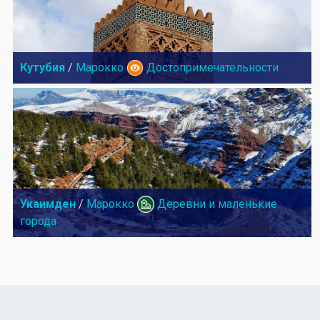
Кутубия
/
Марокко
Достопримечательности
Укаимден
/
Марокко
Деревни и маленькие
города