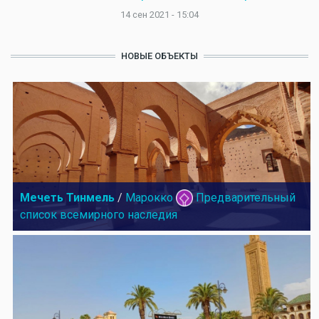
14 сен 2021 - 15:04
НОВЫЕ ОБЪЕКТЫ
Мечеть Тинмель
/
Марокко
Предварительный
список всемирного наследия