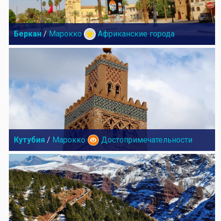
Беркан
/
Марокко
Африканские города
Кутубия
/
Марокко
Достопримечательности