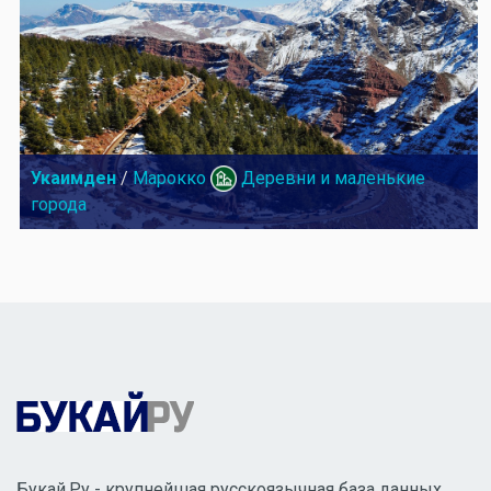
Укаимден
/
Марокко
Деревни и маленькие
города
Букай.Ру - крупнейшая русскоязычная база данных