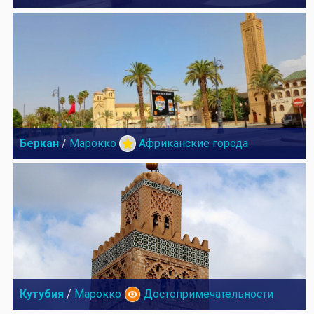
Беркан
/
Марокко
Африканские города
Кутубия
/
Марокко
Достопримечательности