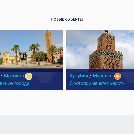
НОВЫЕ ОБЪЕКТЫ
/
Марокко
Кутубия
/
Марокко
нские города
Достопримечательности