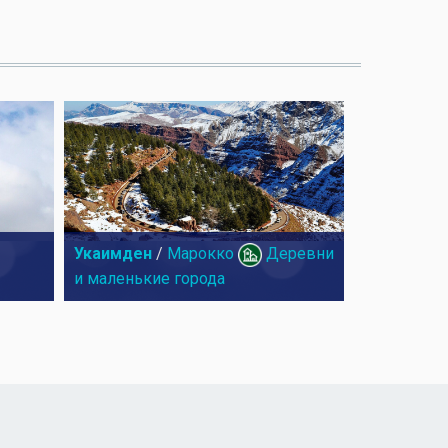
Укаимден
/
Марокко
Деревни
и маленькие города