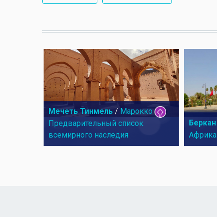
Мечеть Тинмель
/
Марокко
Беркан
Предварительный список
всемирного наследия
Африка