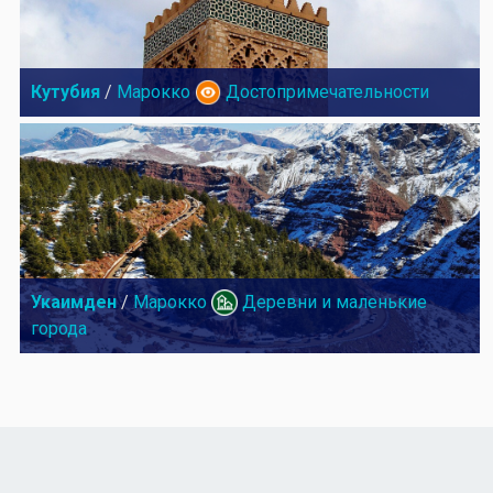
Кутубия
/
Марокко
Достопримечательности
Укаимден
/
Марокко
Деревни и маленькие
города