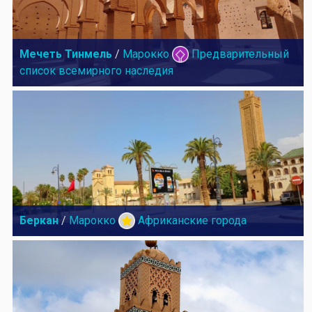
Мечеть Тинмель
/
Марокко
Предварительный
список всемирного наследия
Беркан
/
Марокко
Африканские города