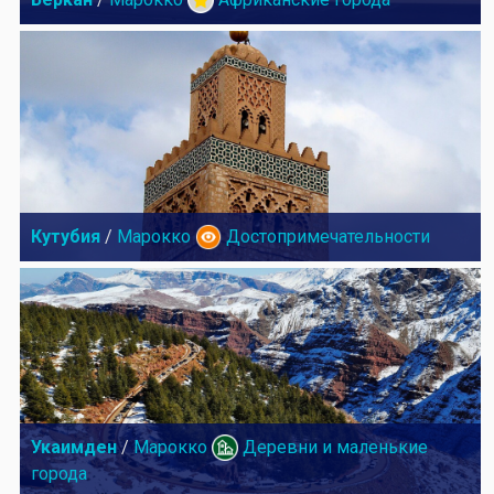
Кутубия
/
Марокко
Достопримечательности
Укаимден
/
Марокко
Деревни и маленькие
города