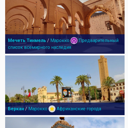
Мечеть Тинмель
/
Марокко
Предварительный
список всемирного наследия
Беркан
/
Марокко
Африканские города