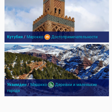
Кутубия
/
Марокко
Достопримечательности
Укаимден
/
Марокко
Деревни и маленькие
города