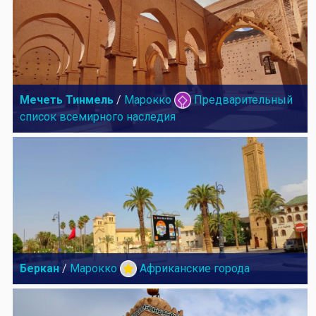
Мечеть Тинмель
/
Марокко
Предварительный
список всемирного наследия
Беркан
/
Марокко
Африканские города