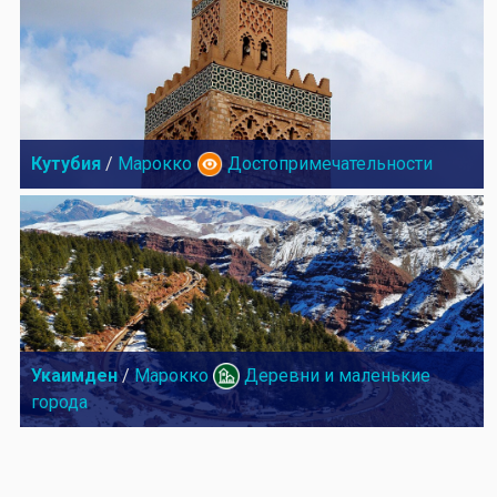
Кутубия
/
Марокко
Достопримечательности
Укаимден
/
Марокко
Деревни и маленькие
города