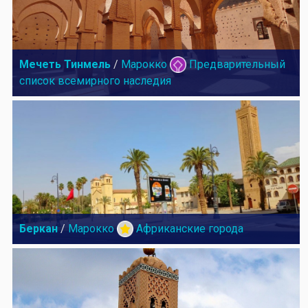
Мечеть Тинмель
/
Марокко
Предварительный
список всемирного наследия
Беркан
/
Марокко
Африканские города