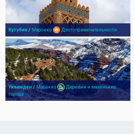
Кутубия
/
Марокко
Достопримечательности
Укаимден
/
Марокко
Деревни и маленькие
города