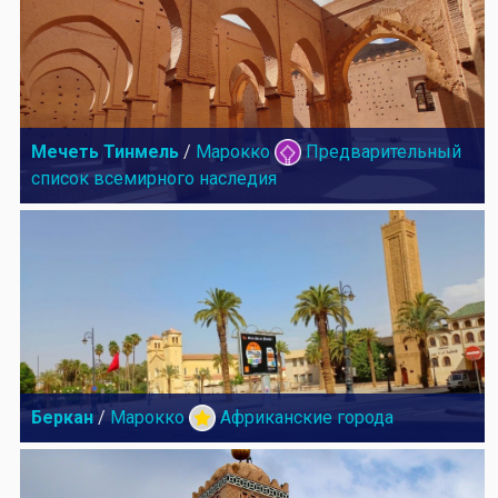
Мечеть Тинмель
/
Марокко
Предварительный
список всемирного наследия
Беркан
/
Марокко
Африканские города