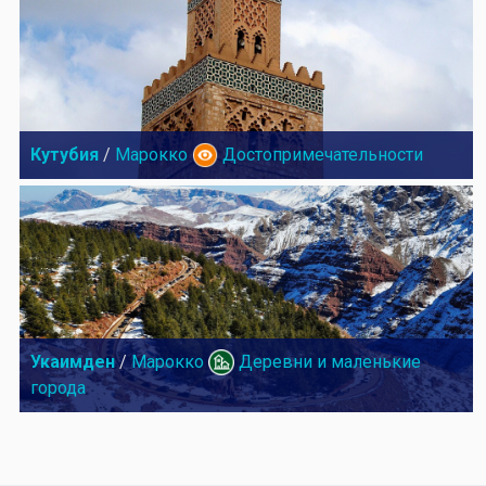
Кутубия
/
Марокко
Достопримечательности
Укаимден
/
Марокко
Деревни и маленькие
города