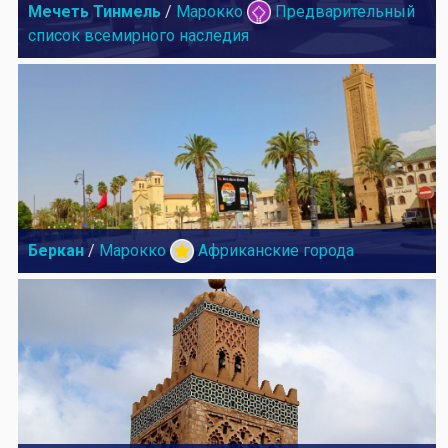
Мечеть Тинмель
/
Марокко
Предварительный
список всемирного наследия
Беркан
/
Марокко
Африканские города