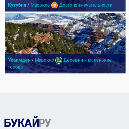
Кутубия
/
Марокко
Достопримечательности
Укаимден
/
Марокко
Деревни и маленькие
города