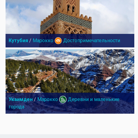
Кутубия
/
Марокко
Достопримечательности
Укаимден
/
Марокко
Деревни и маленькие
города