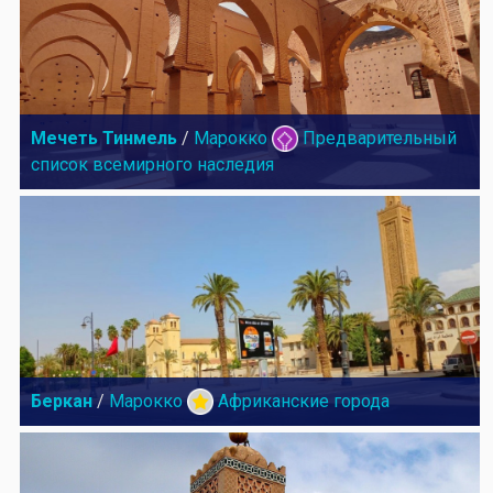
Мечеть Тинмель
/
Марокко
Предварительный
список всемирного наследия
Беркан
/
Марокко
Африканские города