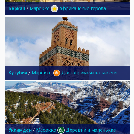
Беркан
/
Марокко
Африканские города
Кутубия
/
Марокко
Достопримечательности
Укаимден
/
Марокко
Деревни и маленькие