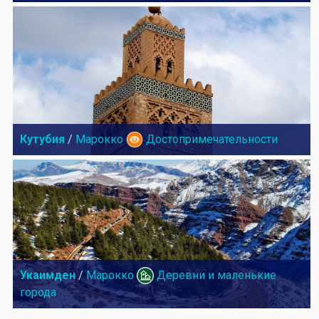
Кутубия
/
Марокко
Достопримечательности
Укаимден
/
Марокко
Деревни и маленькие
города