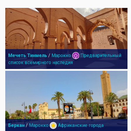
Мечеть Тинмель
/
Марокко
Предварительный
список всемирного наследия
Беркан
/
Марокко
Африканские города