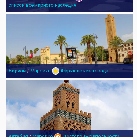
список всемирного наследия
Беркан
/
Марокко
Африканские города
Кутубия
/
Марокко
Достопримечательности