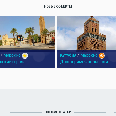
НОВЫЕ ОБЪЕКТЫ
/
Марокко
Кутубия
/
Марокко
нские города
Достопримечательности
СВЕЖИЕ СТАТЬИ