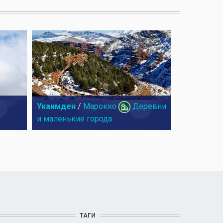
Укаимден
/
Марокко
Деревни
и маленькие города
ТАГИ