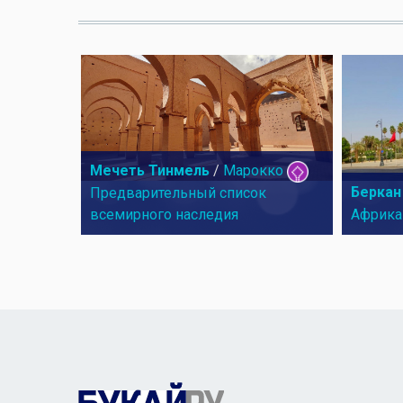
Мечеть Тинмель
/
Марокко
Беркан
Предварительный список
всемирного наследия
Африка