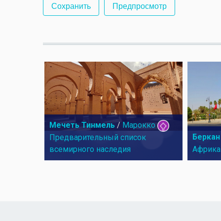
Мечеть Тинмель
/
Марокко
Беркан
Предварительный список
всемирного наследия
Африка