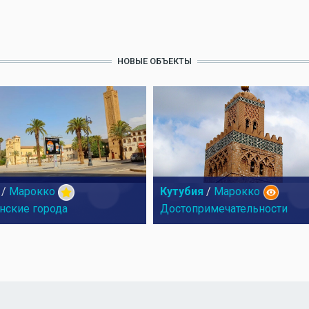
НОВЫЕ ОБЪЕКТЫ
/
Марокко
Кутубия
/
Марокко
нские города
Достопримечательности