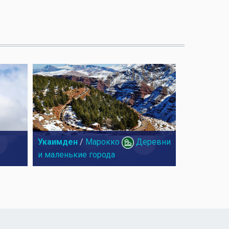
Укаимден
/
Марокко
Деревни
и маленькие города