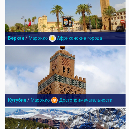
Беркан
/
Марокко
Африканские города
Кутубия
/
Марокко
Достопримечательности