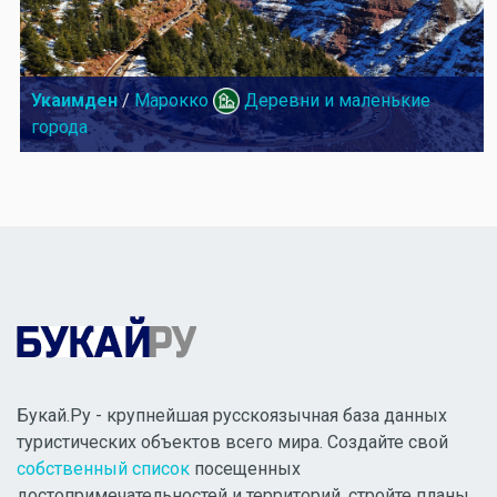
Укаимден
/
Марокко
Деревни и маленькие
города
Букай.Ру - крупнейшая русскоязычная база данных
туристических объектов всего мира. Создайте свой
собственный список
посещенных
достопримечательностей и территорий, стройте планы