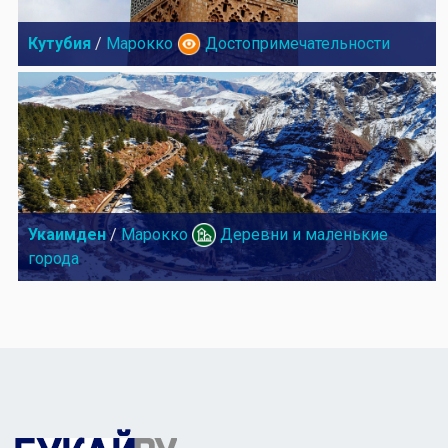
Кутубия
/
Марокко
Достопримечательности
Укаимден
/
Марокко
Деревни и маленькие
города