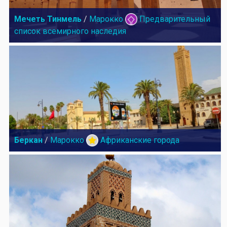
Мечеть Тинмель
/
Марокко
Предварительный
список всемирного наследия
Беркан
/
Марокко
Африканские города