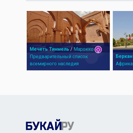
Мечеть Тинмель
/
Марокко
Беркан
Предварительный список
всемирного наследия
Африка