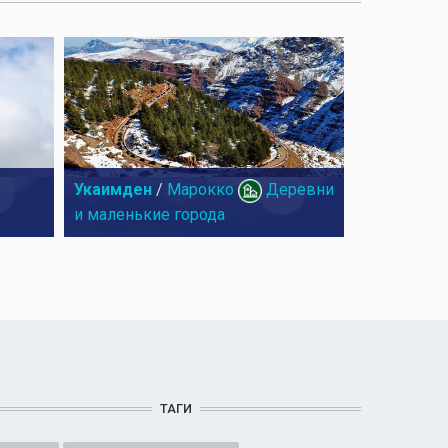
Укаимден
/
Марокко
Деревни
и маленькие города
ТАГИ