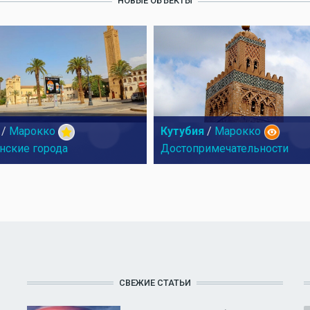
НОВЫЕ ОБЪЕКТЫ
/
Марокко
Кутубия
/
Марокко
нские города
Достопримечательности
СВЕЖИЕ СТАТЬИ