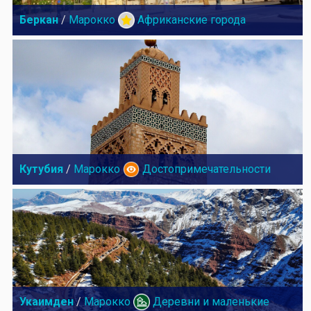
Беркан
/
Марокко
Африканские города
Кутубия
/
Марокко
Достопримечательности
Укаимден
/
Марокко
Деревни и маленькие