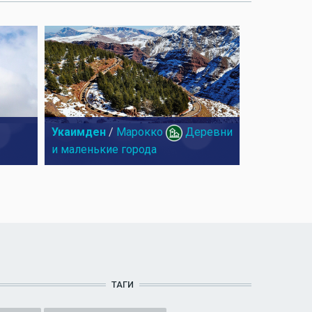
Укаимден
/
Марокко
Деревни
и маленькие города
ТАГИ