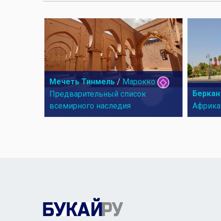
Мечеть Тинмель
/
Марокко
Беркан
Предварительный список
всемирного наследия
Африка