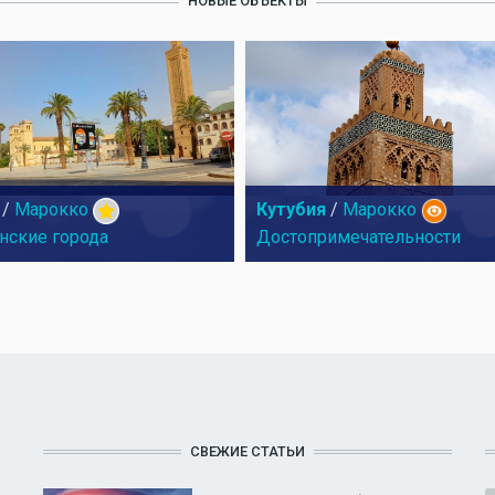
НОВЫЕ ОБЪЕКТЫ
/
Марокко
Кутубия
/
Марокко
нские города
Достопримечательности
СВЕЖИЕ СТАТЬИ