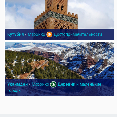
Кутубия
/
Марокко
Достопримечательности
Укаимден
/
Марокко
Деревни и маленькие
города