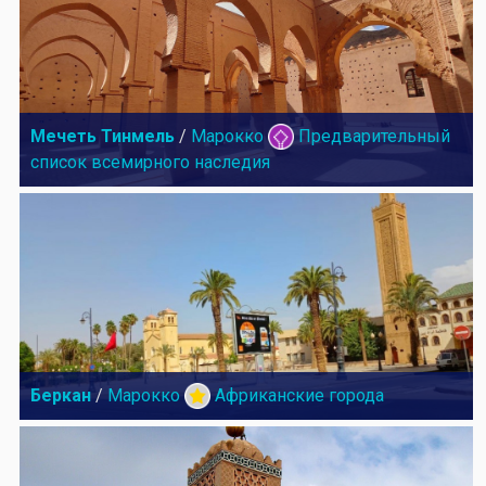
Мечеть Тинмель
/
Марокко
Предварительный
список всемирного наследия
Беркан
/
Марокко
Африканские города