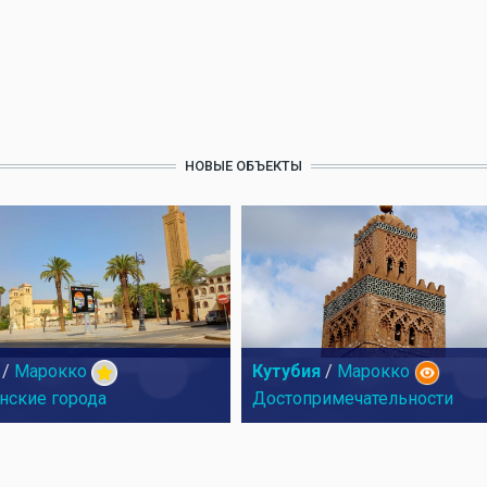
НОВЫЕ ОБЪЕКТЫ
/
Марокко
Кутубия
/
Марокко
нские города
Достопримечательности