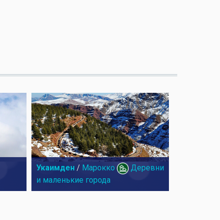
Укаимден
/
Марокко
Деревни
и маленькие города