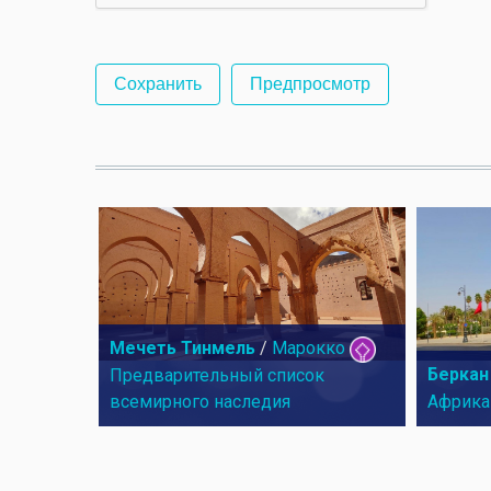
Мечеть Тинмель
/
Марокко
Беркан
Предварительный список
всемирного наследия
Африка