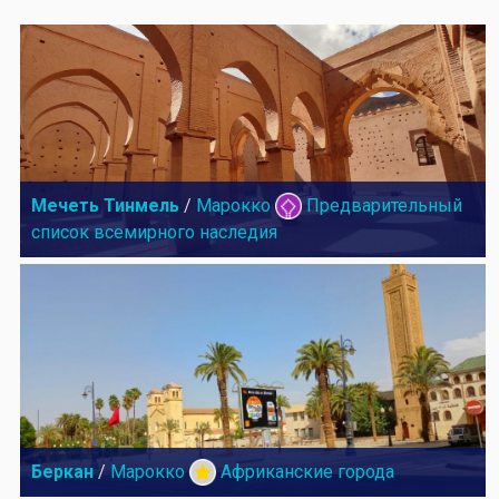
Мечеть Тинмель
/
Марокко
Предварительный
список всемирного наследия
Беркан
/
Марокко
Африканские города